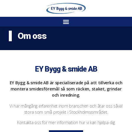
Om oss
EY Bygg & smide AB
EY Bygg & smide AB är specialiserade på att tillverka och
montera smidesföremål så som räcken, staket, grindar
och inredning.
Vi har mångårig erfarenhet inom branschen och åtar oss såväl
stora som små projekt i Stockholmsområdet.
Kontakta oss för mer information hur vi kan hjälpa dig